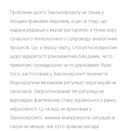
Проблеми цього Законопроекту не тільки у
площині правових недоліків, а ще і в тому, що
надана редакція є вкрай застарілою з точки зору
сучасного технологічного супроводу аналогічних
процесів. Це, у першу чергу, стосується відносин
щодо відкритості різноманітних баз даних, чи то
приватних, громадських чи то державних. Крім
того, застосовані у Законопроекті технічні та
бюрократичні механізми регуляції галузі вкрай не
своєчасні. Запропонований тип регуляції не
відповідає фактичному стану українського ринку
нерухомості. Ці та інші, не враховані у
Законопроекті, чинники знапружують ситуацію в
галузі не менше, ніж суто правові засади.